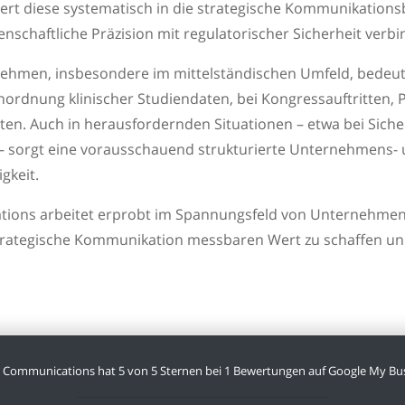
iert diese systematisch in die strategische Kommunikation
enschaftliche Präzision mit regulatorischer Sicherheit verbi
hmen, insbesondere im mittelständischen Umfeld, bedeut
Einordnung klinischer Studiendaten, bei Kongressauftritten
ten. Auch in herausfordernden Situationen – etwa bei Siche
 – sorgt eine vorausschauend strukturierte Unternehmens- 
gkeit.
ions arbeitet erprobt im Spannungsfeld von Unternehmens
h strategische Kommunikation messbaren Wert zu schaffen u
l Communications
hat
5
von
5
Sternen bei
1
Bewertungen auf Google My Bus