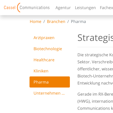
Agentur
Leistungen
Fachex
Home
Branchen
Pharma
Strateg
Arztpraxen
Biotechnologie
Die strategische 
Healthcare
Sektor. Verschreib
öffentlicher, wis
Kliniken
Biotech-Unternehm
Pharma
Entwicklung nachvo
Unternehmen (KMU)
Gerade im RX-Berei
(HWG), internatio
Communications ke