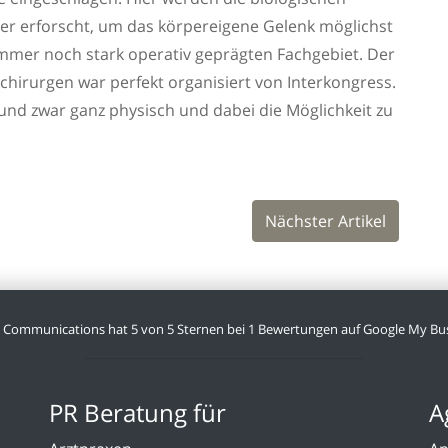
r erforscht, um das körpereigene Gelenk möglichst
 immer noch stark operativ geprägten Fachgebiet. Der
hirurgen war perfekt organisiert von Interkongress.
d zwar ganz physisch und dabei die Möglichkeit zu
Nächster Artikel
l Communications
hat
5
von
5
Sternen bei
1
Bewertungen auf Google My Bus
PR Beratung für
A