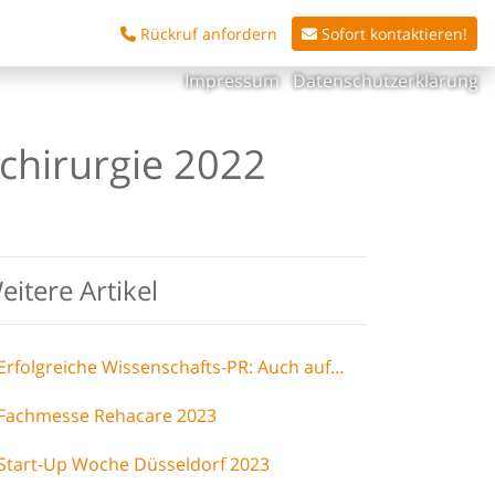
Rückruf anfordern
Sofort kontaktieren!
Impressum
Datenschutzerklärung
chirurgie 2022
eitere Artikel
Erfolgreiche Wissenschafts-PR: Auch auf dem Mars müssen Astronauten-Zähne kerngesund sein - Biomarker-Test läutet neue Ära ein
Fachmesse Rehacare 2023
Start-Up Woche Düsseldorf 2023