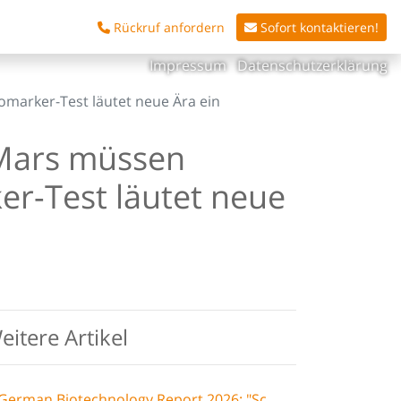
Rückruf anfordern
Sofort kontaktieren!
Impressum
Datenschutzerklärung
marker-Test läutet neue Ära ein
 Mars müssen
er-Test läutet neue
eitere Artikel
German Biotechnology Report 2026: "Scaling biotech innovation"