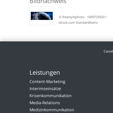
Bildnachweis
© freestylephoto -
1009725920
/
istock.com Standardlizenz
Casse
Leistungen
Content-Marketing
Interimseinsätze
Krisenkommunikation
Media-Relations
Medizinkommunikation