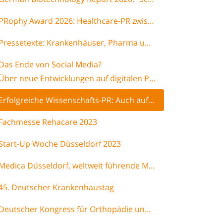
PRophy Award 2026: Healthcare-PR zwischen Innovation & Verantwortung
Pressetexte: Krankenhäuser, Pharma und Ärzte schneiden besonders schlecht ab
Das Ende von Social Media?
Über neue Entwicklungen auf digitalen Plattformen
Erfolgreiche Wissenschafts-PR: Auch auf dem Mars müssen Astronauten-Zähne kerngesund sein - Biomarker-Test läutet neue Ära ein
Fachmesse Rehacare 2023
Start-Up Woche Düsseldorf 2023
Medica Düsseldorf, weltweit führende Medizinmesse
45. Deutscher Krankenhaustag
Deutscher Kongress für Orthopädie und Unfallchirurgie 2022